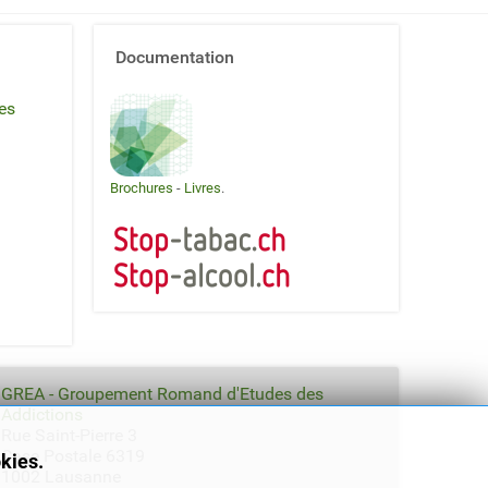
Documentation
es
Brochures
-
Livres
.
GREA - Groupement Romand d'Etudes des
Addictions
Rue Saint-Pierre 3
Case Postale 6319
okies.
1002 Lausanne