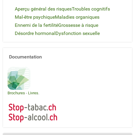
Aperçu général des risques
Troubles cognitifs
Mal-être psychique
Maladies organiques
Ennemi de la fertilité
Grossesse à risque
Désordre hormonal
Dysfonction sexuelle
Documentation
Brochures
-
Livres
.