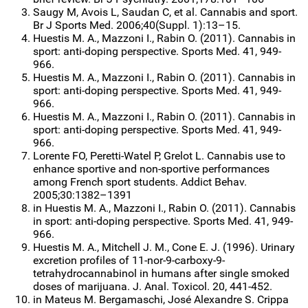
Saugy M, Avois L, Saudan C, et al. Cannabis and sport.
Br J Sports Med. 2006;40(Suppl. 1):13–15.
Huestis M. A., Mazzoni I., Rabin O. (2011). Cannabis in
sport: anti-doping perspective. Sports Med. 41, 949-
966.
Huestis M. A., Mazzoni I., Rabin O. (2011). Cannabis in
sport: anti-doping perspective. Sports Med. 41, 949-
966.
Huestis M. A., Mazzoni I., Rabin O. (2011). Cannabis in
sport: anti-doping perspective. Sports Med. 41, 949-
966.
Lorente FO, Peretti-Watel P, Grelot L. Cannabis use to
enhance sportive and non-sportive performances
among French sport students. Addict Behav.
2005;30:1382–1391
in Huestis M. A., Mazzoni I., Rabin O. (2011). Cannabis
in sport: anti-doping perspective. Sports Med. 41, 949-
966.
Huestis M. A., Mitchell J. M., Cone E. J. (1996). Urinary
excretion profiles of 11-nor-9-carboxy-9-
tetrahydrocannabinol in humans after single smoked
doses of marijuana. J. Anal. Toxicol. 20, 441-452.
in Mateus M. Bergamaschi, José Alexandre S. Crippa