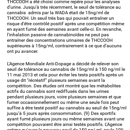
THCCOOH a été choisi comme repère pour les analyses
d'urine. Jusqu'à très récemment, le seuil de tolérance au
cannabis admis par la WADA était de 15ng/ml de
THCCOOH. Un seuil très bas qui pouvait entraîner un
risque d'être contrôlé positif après une compétition même
en ayant fumé des semaines avant celle-ci. En revanche,
l'inhalation passive de cannabinoïdes ne peut pas
entraîner des concentrations urinaires de THCCOOH
supérieures à 15ng/ml, contrairement à ce que d'aucuns
ont pu avancer.
L'Agence Mondiale Anti-Dopage a décidé de relever son
seuil de tolérance au cannabis de 15ng/ml à 150 ng/ml le
11 mai 2013 et cela pour éviter les tests positifs après un
usage dit "récréatif" plusieurs semaines avant la
compétition. Des études ont montré que les métabolites
actifs du cannabis sont rediffusés dans les urines
pendant plusieurs jours, voire plusieurs semaines et que
fumer occasionnellement ou même une seule fois peut
suffire à être testé positif au cannabis au seuil de 15ng/ml
jusqu'à 5 jours après consommation. (9) Des sportifs
ayant fumé plusieurs jours ou même semaines avant une
compétition pouvaient être ainsi testés positifs. L'Agence
estime qu'avec le nouveau seuil de 150 ng/ ml, seuls 10%