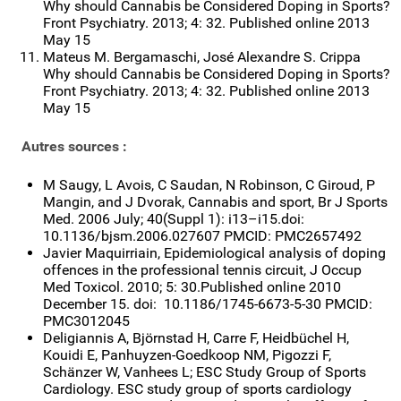
Why should Cannabis be Considered Doping in Sports?
Front Psychiatry. 2013; 4: 32. Published online 2013
May 15
Mateus M. Bergamaschi, José Alexandre S. Crippa
Why should Cannabis be Considered Doping in Sports?
Front Psychiatry. 2013; 4: 32. Published online 2013
May 15
Autres sources :
M Saugy, L Avois, C Saudan, N Robinson, C Giroud, P
Mangin, and J Dvorak, Cannabis and sport, Br J Sports
Med. 2006 July; 40(Suppl 1): i13–i15.doi:
10.1136/bjsm.2006.027607 PMCID: PMC2657492
Javier Maquirriain, Epidemiological analysis of doping
offences in the professional tennis circuit, J Occup
Med Toxicol. 2010; 5: 30.Published online 2010
December 15. doi: 10.1186/1745-6673-5-30 PMCID:
PMC3012045
Deligiannis A, Björnstad H, Carre F, Heidbüchel H,
Kouidi E, Panhuyzen-Goedkoop NM, Pigozzi F,
Schänzer W, Vanhees L; ESC Study Group of Sports
Cardiology. ESC study group of sports cardiology