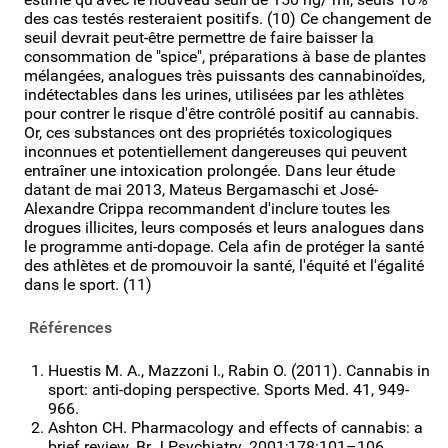
des cas testés resteraient positifs. (10) Ce changement de
seuil devrait peut-être permettre de faire baisser la
consommation de "spice", préparations à base de plantes
mélangées, analogues très puissants des cannabinoïdes,
indétectables dans les urines, utilisées par les athlètes
pour contrer le risque d'être contrôlé positif au cannabis.
Or, ces substances ont des propriétés toxicologiques
inconnues et potentiellement dangereuses qui peuvent
entraîner une intoxication prolongée. Dans leur étude
datant de mai 2013, Mateus Bergamaschi et José-
Alexandre Crippa recommandent d'inclure toutes les
drogues illicites, leurs composés et leurs analogues dans
le programme anti-dopage. Cela afin de protéger la santé
des athlètes et de promouvoir la santé, l'équité et l'égalité
dans le sport. (11)
Références
Huestis M. A., Mazzoni I., Rabin O. (2011). Cannabis in
sport: anti-doping perspective. Sports Med. 41, 949-
966.
Ashton CH. Pharmacology and effects of cannabis: a
brief review. Br J Psychiatry. 2001;178:101–106