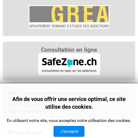
Consultation en ligne
GREA - Groupement Romand d'Etudes des Addictions
Afin de vous offrir une service optimal, ce site
Rue Saint-Pierre 3
Case Postale 6319
utilise des cookies.
1002 Lausanne
En utilisant notre site, vous acceptez notre utilisation des cookies.
J'accepte
Haut de page