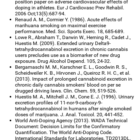
position paper on adverse cardiovascular effects of
doping in athletes. Eur J Cardiovasc Prev Rehabil.
2006 Oct;13(5):687-94.
Renaud A. M., Cormier Y. (1986). Acute effects of
marihuana smoking on maximal exercise
performance. Med. Sci. Sports Exerc. 18, 685-689.
Lowe R., Abraham T., Darwin W., Herning R., Cadet J.,
Huestis M. (2009). Extended urinary Delta9-
tetrahydrocannabinol excretion in chronic cannabis
users precludes use as a biomarker of new drug
exposure. Drug Alcohol Depend. 105, 24-32.
Bergamaschi M. M., Karschner E. L., Goodwin R. S.,
Scheidweiler K. B., Hirvonen J., Queiroz R. H. C., et al.
(2013). Impact of prolonged cannabinoid excretion in
chronic daily cannabis smokers' blood on per se
drugged driving laws. Clin. Chem. 59, 519-526.
Huestis M. A., Mitchell J. M., Cone E. J. (1996). Urinary
excretion profiles of 11-nor-9-carboxy-9-
tetrahydrocannabinol in humans after single smoked
doses of marijuana. J. Anal. Toxicol. 20, 441-452.
World Anti-Doping Agency (2013). WADA Technical
Document: Decision Limits for the Confirmatory
Quantification. The World Anti-Doping Code.
International Standards for Laboratories, TD2013DL.