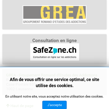
Consultation en ligne
GREA - Groupement Romand d'Etudes des Addictions
Afin de vous offrir une service optimal, ce site
Rue Saint-Pierre 3
Case Postale 6319
utilise des cookies.
1002 Lausanne
En utilisant notre site, vous acceptez notre utilisation des cookies.
J'accepte
Haut de page