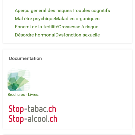
Aperçu général des risques
Troubles cognitifs
Mal-être psychique
Maladies organiques
Ennemi de la fertilité
Grossesse à risque
Désordre hormonal
Dysfonction sexuelle
Documentation
Brochures
-
Livres
.